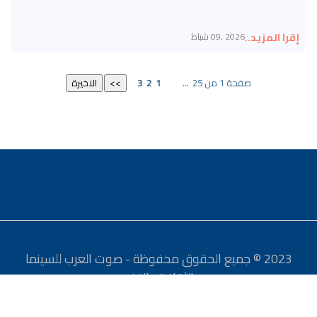
إقرا المزيد..
2026 ,09 شباط
صفحة 1 من 25
...
1
2
3
2023 © جميع الحقوق محفوظة - صوت العرب للسينما
والثقافة والفنون