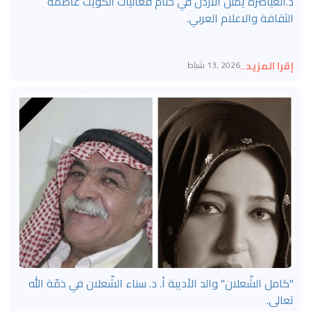
د.العياصره يمثل الاردن في ختام فعاليات الكويت عاصمة
الثقافة والاعلام العربي.
إقرا المزيد..
2026 ,13 شباط
"كامل الشّعلان" والد الأديبة أ. د. سناء الشّعلان في ذمّة الله
تعالى.