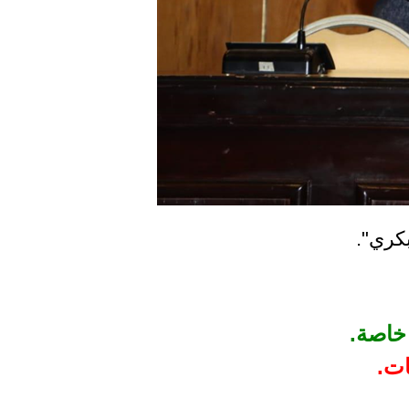
بكري".
 خاصة.
ات.