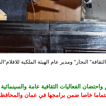
لثقافة" النجار" ومدير عام الهيئة الملكية للافلام"ال
 واحتضان الفعاليات الثقافية عامة والسينمائية
 اهتماما خاصا ضمن برامجها في عمان والمحافظ