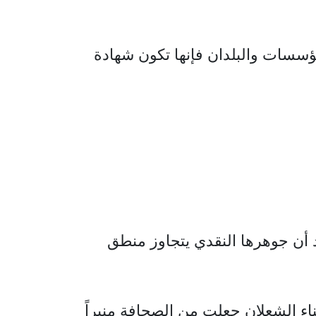
مؤسسات والبلدان فإنها تكون شهادة
 "أفضل مثقف أردني" عام 2013، في موقف يؤكد أن جوهرها النقدي يتجاوز منطق
سناء الشعلان جعلت من الصحافة منبراً