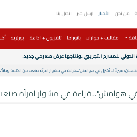
ة
من نحن
الأخبار
ارسل خبر
اتصل بنا
افة
مقالات + حوارات
بانوراما
تلفزيون + اذاعة.
بورتريه
أخبا
 الدولي للمسرح التجريبي..ونتاجها عرض مسرحي جديد.
لشعلان: سيرةٌ لا تُختزل في هوامش"...قراءة في مشوار امرأة صنعت من الكلمة وطناً".
زل في هوامش"...قراءة في مشوار امرأة صنعت 