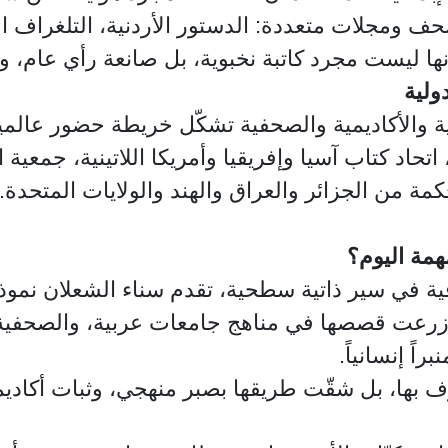
حف ومجلات متعددة: الدستور الأردنية، التلغراف الأ
أنها ليست مجرد كاتبة نخبوية، بل صانعة رأي عام، 
ة والأكاديمية والصحفية تشكّل خريطة حضور عالمية
اتحاد كتاب آسيا وإفريقيا وأمريكا اللاتينية، جمعية 
 من الجزائر والعراق والهند والولايات المتحدة. إن
همة اليوم؟
 في سير ذاتية سطحية، تقدم سناء الشعلان نموذجاً
ي زرعت قصصها في مناهج جامعات عربية، والصحفية 
ً إنسانياً.
عترف بها، بل شقّت طريقها بصبر منهجي، وثبات أكا