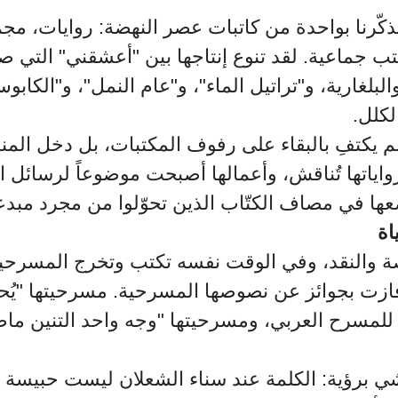
ذكّرنا بواحدة من كاتبات عصر النهضة: روايات، 
جماعية. لقد تنوع إنتاجها بين "أعشقني" التي 
لبلغارية، و"تراتيل الماء"، و"عام النمل"، و"الكا
لكلل.
 لم يكتفِ بالبقاء على رفوف المكتبات، بل دخل المن
اياتها تُناقش، وأعمالها أصبحت موضوعاً لرسائل ا
يضعها في مصاف الكتّاب الذين تحوّلوا من مجرد مبد
اة
لقصة والنقد، وفي الوقت نفسه تكتب وتخرج المسرحي
زت بجوائز عن نصوصها المسرحية. مسرحيتها "يُ
للمسرح العربي، ومسرحيتها "وجه واحد التنين م
يشي برؤية: الكلمة عند سناء الشعلان ليست حبيسة 