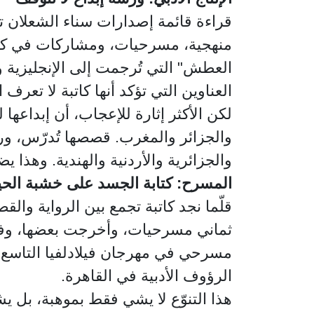
قراءة قائمة إصدارات سناء الشعلان ت
منهجية، مسرحيات، ومشاركات في كتب 
العطش" التي تُرجمت إلى الإنجليزية وا
العناوين التي تؤكد أنها كاتبة لا تعرف ا
لكن الأكثر إثارة للإعجاب، أن إبداعها
والجزائر والمغرب. قصصها تُدرّس، ورو
والجزائرية والأردنية والهندية. وهذا 
المسرح: كتابة الجسد على خشبة الحي
قلّما نجد كاتبة تجمع بين الرواية وا
ثماني مسرحيات، وأخرجت بعضها، وفا
مسرحي في مهرجان فيلادلفيا التاسع 
الرؤوف الأدبية في القاهرة.
هذا التنوّع لا يشي فقط بموهبة، بل 