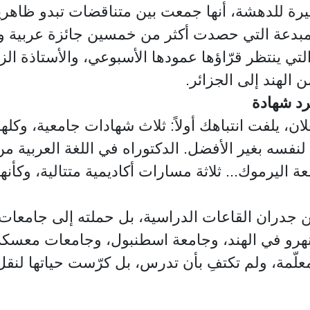
رة للدهشة، أنها جمعت بين متناقضات تبدو ظاهرياً 
 والمبدعة التي حصدت أكثر من خمسين جائزة عربية 
ي ينتظر قرّاؤها عمودها الأسبوعي، والأستاذة ال
 الهند إلى الجزائر.
جرد شهادة
، يلفت انتباهك أولاً: ثلاث شهادات جامعية، وكلها بت
سه بغير الأفضل. الدكتوراه في اللغة العربية من 
 اليرموك... ثلاثة مسارات أكاديمية متتالية، وكأنه
 جدران القاعات الدراسية، بل حملته إلى جامعات 
ل نهرو في الهند، وجامعة اسطنبول، وجامعات مع
لّمة، ولم تكتفِ بأن تدرس، بل كرّست حياتها لنقل 