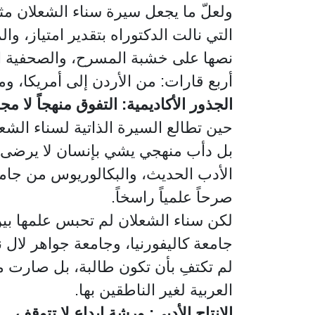
ولعلّ ما يجعل سيرة سناء الشعلان مثي
التي نالت الدكتوراه بتقدير امتياز،
نصها على خشبة المسرح، والصحفية الت
أربع قارات: من الأردن إلى أمريكا، ومن
الجذور الأكاديمية: التفوق منهجاً لا م
حين تطالع السيرة الذاتية لسناء الشعلان
بل دأب منهجي يشي بإنسان لا يرضى لنف
الأدب الحديث، والبكالوريوس من جامعة
صرحاً علمياً راسخاً.
لكن سناء الشعلان لم تحبس علمها بين
جامعة كاليفورنيا، وجامعة جواهر لا
لم تكتفِ بأن تكون طالبة، بل صارت مع
العربية لغير الناطقين بها.
الإنتاج الأدبي: ورشة إبداع لا تتوقف