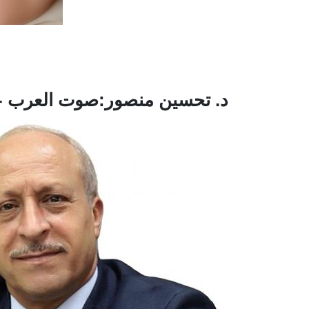
د. تحسين منصور:صوت العرب - ا