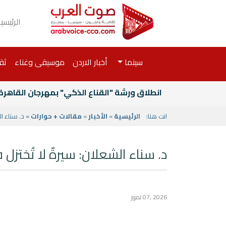
الرئيسي
سينما
أخبار الاردن
موسيقى وغناء
ثق
انطلاق ورشة "القناع الذكي" بمهرجان القاهرة
انت هنا:
الرئيسية
»
الأخبار
»
مقالات + حوارات
» د. سناء ا
د. سناء الشعلان: سيرةٌ لا تُخت
2026 ,07 تموز