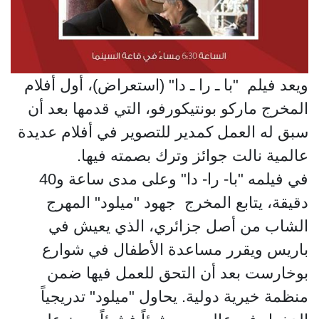
ويعد فيلم "با ـ را ـ دا" (استعراض)، أول أفلام
المخرج ماركو بونتيكورفو، التي قدمها بعد أن
سبق له العمل كمدير للتصوير في أفلام عديدة
عالمية نالت جوائز وترك بصمته فيها.
في فيلمه "با- را- دا" وعلى مدى ساعة و40
دقيقة، يتابع المخرج جهود "ميلود" المهرج
الشاب من أصل جزائري، الذي يعيش في
باريس ويقرر مساعدة الأطفال في شوارع
بوخارست بعد أن التحق للعمل فيها ضمن
منظمة خيرية دولية. يحاول "ميلود" تدريجياً