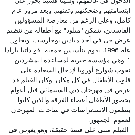
الدخول في عالمهم، وشيئاً فشيئاً يحوز على
ابتسامتهم وضحكتهم وثقتهم. وبعد مرور عام
كامل، وعلى الرغم من معارضة المسؤولين
الفاسدين، يتمكن "ميلود" مع أطفاله من تنظيم
عرض حي في أحد ميادين بوخارست. وبحلول
عام 1996، يقوم بتأسيس جمعية "فونداتيا بارادا
"، وهي مؤسسة خيرية لمساعدة المشردين
تجوب شوارع أوروبا لإدخال السعادة على
قلوب الأطفال في كل مكان. وكان الفيلم قد
عرض في مهرجان دبي السينمائي قبل أعوام
بحضور الأطفال أعضاء الفرقة والذين كانوا
ينظمون الاستعراضات في ساحات المهرجان
لعموم الجمهور.
الفيلم مبني على قصة حقيقة، وهو يغوص في