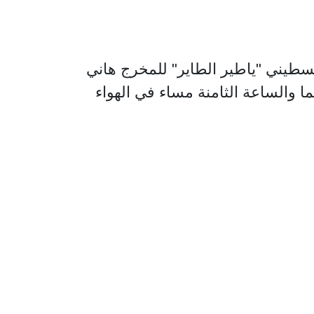
طيني "ياطير الطاير" للمخرج هاني
 في قاعة السينما والساعة الثامنة مساء في الهواء