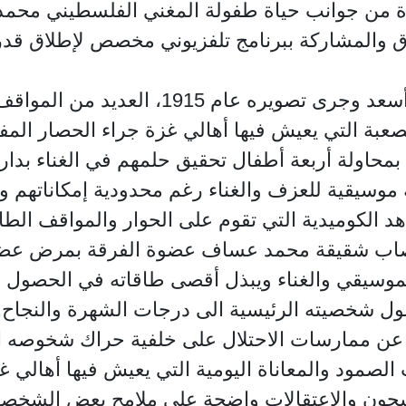
رة من جوانب حياة طفولة المغني الفلسطيني محم
 والمشاركة ببرنامج تلفزيوني مخصص لإطلاق قدر
ويتضمن الفيلم الذي أخرجه هاني أبو أسعد وج
عبة التي يعيش فيها أهالي غزة جراء الحصار الم
بمحاولة أربعة أطفال تحقيق حلمهم في الغناء بدار 
وسيقية للعزف والغناء رغم محدودية إمكاناتهم و
 الكوميدية التي تقوم على الحوار والمواقف الطار
تصاب شقيقة محمد عساف عضوة الفرقة بمرض عضال ي
يقي والغناء ويبذل أقصى طاقاته في الحصول عل
ول شخصيته الرئيسية الى درجات الشهرة والنجاح.
عن ممارسات الاحتلال على خلفية حراك شخوصه الي
الصمود والمعاناة اليومية التي يعيش فيها أهالي غ
سجون والاعتقالات واضحة على ملامح بعض الشخصيات