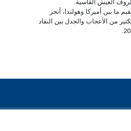
 ظروف العيش القاسية.
ى ان مخرج فيلم "يا طير الطاير" هاني أبو أسعد من مواليد الناصرة العام 1961، يقيم ما بين أميركا وهولندا، أنجز
كثير من الأعجاب والجدل بين النقاد