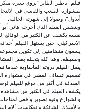
فيلم "ياطير الطاير "يروي سيرة مبك
بمشواره الصعب والقاسي في الالتحاق
أيدول"، وصولا إلى شهرته الحالية.
نفسه يكشف عن الكثير من الوقائع الص
الإسرائيلي، حين يستهل الفيلم أحداثه 
يسعون متضامنين إلى تكوين مجموعة م
وبسيطة، وهذا كله يتخلله بعض المشاهد
يصل الفيلم ذروته المأساوية عندما 
تصميم عساف المضي في مشواره الموس
الصدفة في أكثر من موقع للفيلم لوص
يكشف الفيلم في الكثير من مشاهده 
والشوارع وفيه تصوير واقعي لمناخات 
والأسلاك الشائكة وانعكاسات آلام ال