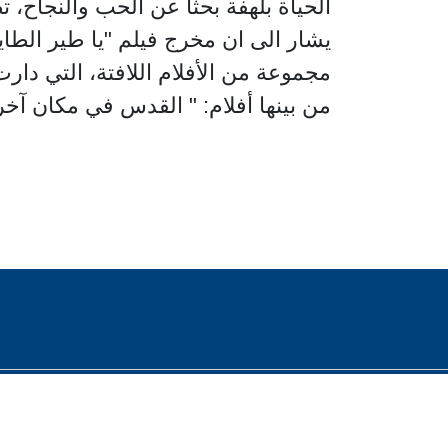
الحياة بلهفة بحثاً عن الحب والنجاح
مجموعة من الأفلام اللافتة، التي دار
من بينها أفلام: " القدس في مكان آخر" 2002، "الجنة الآن" العام 2005، وفيلم "عمر" 3
2023 © جميع الحقوق محفوظة - صوت العرب للسينما والثقافة والفنون