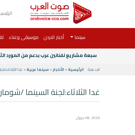
الرئيسي
سينما
أخبار الاردن
موسيقى وغناء
ثق
سبعة مشاريع لفنانين عرب بدعم من المورد الث
انت هنا:
الرئيسية
»
الأخبار
»
سينما عربية
» غدا الثلاثاء:ل
غدا الثلاثاء:لجنة السينما /شوما
2026 ,08 حزيران