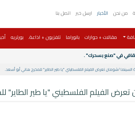
ة
من نحن
الأخبار
ارسل خبر
اتصل بنا
افة
مقالات + حوارات
بانوراما
تلفزيون + اذاعة.
بورتريه
أخبا
قافي في "صنع بسحرك" .
جنة السينما /شومان تعرض الفيلم الفلسطيني "يا طير الطاير" للمخرج هاني أبو أسعد.
ن تعرض الفيلم الفلسطيني "يا طير الطاير" ل