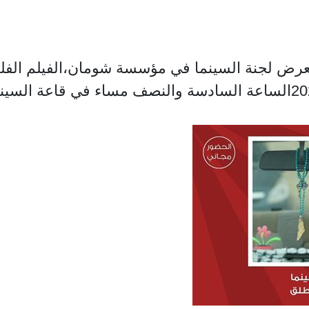
رض لجنة السينما في مؤسسة شومان،الفيلم الفلس
ابو اسعد ،وذلك يوم غد الثلاثاء 9-6-2026الساعة السادسة والنصف مساء