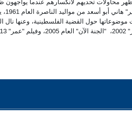
، تظهر محاولات تحديهم لانكسارهم عندما يواجهون
يشار ال
ت موضوعاتها حول القضية الفلسطينية، وعنها نال ال
201.