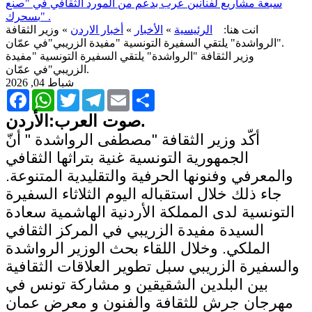
سبعة مشاريع لفنانين عرب بدعم من المورد الثقافي في "صنع
بسحرك" .
انت هنا:
الرئيسية
»
الأخبار
»
أخبار الاردن
» وزير الثقافة
"الرواشدة" يلتقي ‏السفيرة التونسية "مفيدة الزريبي"في عمّان.
وزير الثقافة "الرواشدة" يلتقي ‏السفيرة التونسية "مفيدة
الزريبي"في عمّان.
2026 ,04 شباط
Facebook
WhatsApp
Twitter
Telegram
Email
Share
صوت العرب:الأردن.
أكّد وزير الثقافة "مصطفى الرواشدة " أنّ
الجمهورية التونسية غنية بتراثها الثقافي
والمعرفي وفنونها الحرفية والتقليدية المتنوعة.
جاء ذلك خلال استقباله اليوم الثلاثاء ‏السفيرة
التونسية لدى المملكة الأردنية الهاشمية سعادة
السيدة مفيدة الزريبي في المركز الثقافي
الملكي. وخلال اللقاء بحث الوزير الرواشدة
والسفيرة الزريبي سبل تطوير العلاقات الثقافية
بين البلدين الشقيقين و مشاركة تونس في
مهرجان جرش للثقافة والفنون و معرض عمان