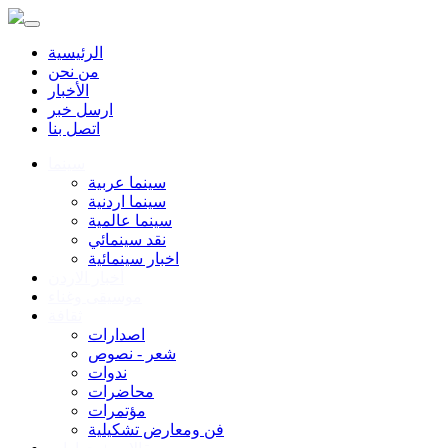
الرئيسية
من نحن
الأخبار
ارسل خبر
اتصل بنا
سينما
سينما عربية
سينما اردنية
سينما عالمية
نقد سينمائي
اخبار سينمائية
أخبار الاردن
موسيقى وغناء
ثقافة
اصدارات
شعر - نصوص
ندوات
محاضرات
مؤتمرات
فن ومعارض تشكيلية