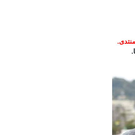
نتدى.
.