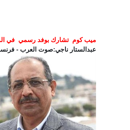
ميب كوم تشارك بوفد رسمي في الم
عبدالستار ناجي:صوت العرب - فرنسا