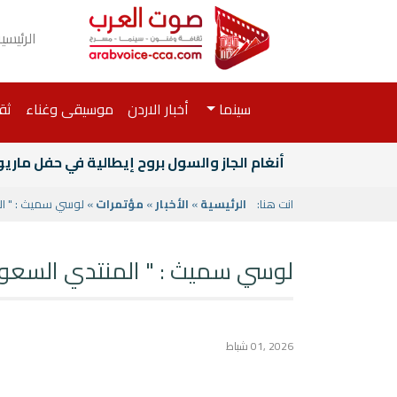
الرئيسي
سينما
أخبار الاردن
موسيقى وغناء
ثق
أنغام الجاز والسول بروح إيطالية في حفل ماري
انت هنا:
الرئيسية
»
الأخبار
»
مؤتمرات
» لوسي سميث : " ال
لوسي سميث : " المنتدي السعودي
2026 ,01 شباط