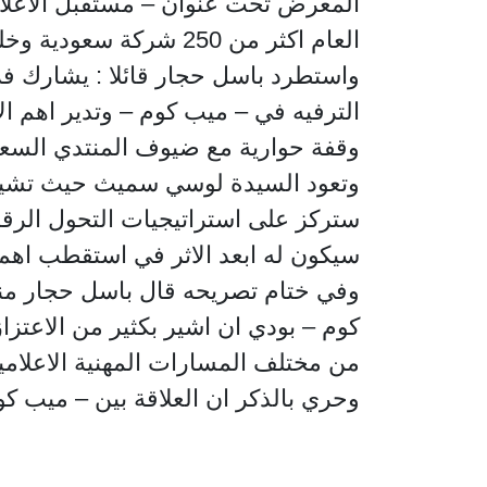
المعرض تحت عنوان – مستقبل الاعلام
العام اكثر من 250 شركة سعودية وخليجية وعربية ودولية . لتقديم اخر ما توصلت اليه تقنيات الانتاج والبث الاعلامي .
واستطرد باسل حجار قائلا : يشارك ف
الترفيه في – ميب كوم – وتدير اهم الا
وقفة حوارية مع ضيوف المنتدي السعود
وتعود السيدة لوسي سميث حيث تشير 
ستركز على استراتيجيات التحول الرقم
سيكون له ابعد الاثر في استقطب اهم 
وفي ختام تصريحه قال باسل حجار مند
كوم – بودي ان اشير بكثير من الاعتزاز
من مختلف المسارات المهنية الاعلامية 
وحري بالذكر ان العلاقة بين – ميب كوم